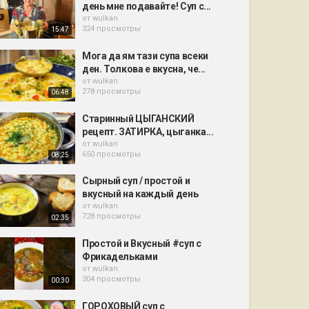
день мне подавайте! Суп с...
от
wulkan
324 просмотры
15:47
Мога да ям тази супа всеки
ден. Толкова е вкусна, че...
от
wulkan
278 просмотры
06:48
Старинный ЦЫГАНСКИЙ
рецепт. ЗАТИРКА, цыганка...
от
wulkan
650 просмотры
08:25
Сырный суп / простой и
вкусный на каждый день
от
wulkan
728 просмотры
02:35
Простой и Вкусный #суп с
Фрикадельками
от
wulkan
304 просмотры
00:30
ГОРОХОВЫЙ суп с