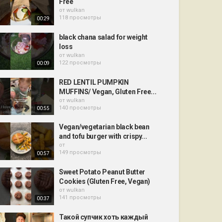
Free
от
wulkan
118 просмотры
00:29
black chana salad for weight
loss
от
wulkan
122 просмотры
00:09
RED LENTIL PUMPKIN
MUFFINS/ Vegan, Gluten Free...
от
wulkan
140 просмотры
00:55
Vegan/vegetarian black bean
and tofu burger with crispy...
от
149 просмотры
00:57
Sweet Potato Peanut Butter
Cookies (Gluten Free, Vegan)
от
wulkan
141 просмотры
00:37
Такой супчик хоть каждый