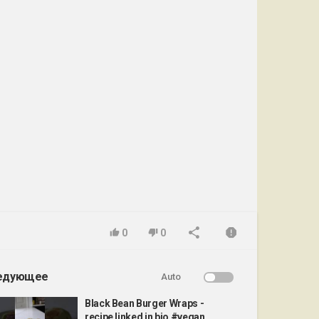
0
0
едующее
Auto
Black Bean Burger Wraps -
recipe linked in bio #vegan...