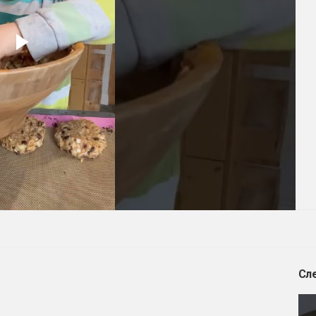
Play
Video
Сл