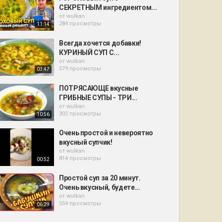
СЕКРЕТНЫМ ингредиентом...
от
wulkan
284 просмотры
11:14
Всегда хочется добавки!
КУРИНЫЙ СУП С...
от
wulkan
579 просмотры
03:47
ПОТРЯСАЮЩЕ вкусные
ГРИБНЫЕ СУПЫ - ТРИ...
от
wulkan
302 просмотры
10:56
Очень простой и невероятно
вкусный супчик!
от
wulkan
814 просмотры
00:52
Простой суп за 20 минут.
Очень вкусный, будете...
от
wulkan
554 просмотры
06:29