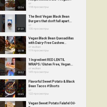
от
118 просмотры
00:56
The Best Vegan Black Bean
Burgers that don't fall apart...
от
135 просмотры
01:01
Vegan Black Bean Quesadillas
with Dairy-Free Cashew...
от
wulkan
119 просмотры
00:18
1 Ingredient RED LENTIL
WRAPS / Gluten Free, Vegan...
от
wulkan
149 просмотры
00:52
Flavorful Sweet Potato & Black
Bean Tacos #Shorts
от
122 просмотры
00:45
Vegan Sweet Potato Falafel Oil-