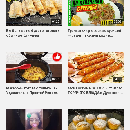
04:23
05:08
Вы больше не будете готовить
Гречка по-купечески с курицей
обычные блинчики
— рецепт вкусной каши в...
04:36
04:12
Макароны готовлю только Так!
Мои Гости В ВОСТОРГЕ от Этого
Удивительно Простой Рецепт...
ГОРЯЧЕГО БЛЮДА в Духовке -...