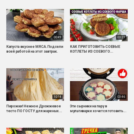
00:49
03:21
Капуста вкуснее МЯСА.Подсели
КАК ПРИГОТОВИТЬ СОЕВЫЕ
всей работой на этот завтрак.
КОТЛЕТЫ ИЗ СОЕВОГО...
10:14
03:46
Пирожки! Нежное Дрожжевое
Эти сырники на пару в
тесто ПО ГОСТУ для жареных...
мультиварке хочется готовить...