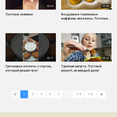
00:26
02:09
Постные новинки
Воздушные тыквенные
маффины или кексы. Постные...
02:17
05:25
Гречневые котлеты с соусом,
Тушёная капуста. Постный
который решает все!
рецепт, на каждый день!
1
2
3
4
5
...
114
115