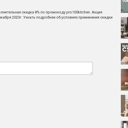
полнительная скидка 8% по промокоду pro100kitchen. Акция
 декабря 2023г. Узнать подробнее об условиях применения скидки
)
)
г = 229 р.)
г = 270 р.)