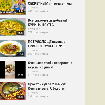
СЕКРЕТНЫМ ингредиентом...
от
wulkan
284 просмотры
11:14
Всегда хочется добавки!
КУРИНЫЙ СУП С...
от
wulkan
579 просмотры
03:47
ПОТРЯСАЮЩЕ вкусные
ГРИБНЫЕ СУПЫ - ТРИ...
от
wulkan
302 просмотры
10:56
Очень простой и невероятно
вкусный супчик!
от
wulkan
814 просмотры
00:52
Простой суп за 20 минут.
Очень вкусный, будете...
от
wulkan
554 просмотры
06:29