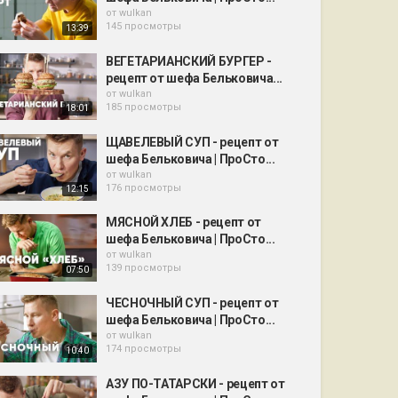
от
wulkan
145 просмотры
13:39
ВЕГЕТАРИАНСКИЙ БУРГЕР -
рецепт от шефа Бельковича...
от
wulkan
185 просмотры
18:01
ЩАВЕЛЕВЫЙ СУП - рецепт от
шефа Бельковича | ПроСто...
от
wulkan
176 просмотры
12:15
МЯСНОЙ ХЛЕБ - рецепт от
шефа Бельковича | ПроСто...
от
wulkan
139 просмотры
07:50
ЧЕСНОЧНЫЙ СУП - рецепт от
шефа Бельковича | ПроСто...
от
wulkan
174 просмотры
10:40
АЗУ ПО-ТАТАРСКИ - рецепт от