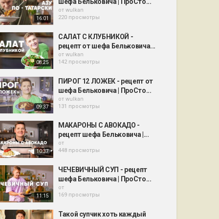
шефа Бельковича | ПроСто...
от
wulkan
220 просмотры
16:01
САЛАТ С КЛУБНИКОЙ -
рецепт от шефа Бельковича...
от
wulkan
142 просмотры
08:25
ПИРОГ 12 ЛОЖЕК - рецепт от
шефа Бельковича | ПроСто...
от
wulkan
131 просмотры
09:37
МАКАРОНЫ С АВОКАДО -
рецепт шефа Бельковича |...
от
448 просмотры
10:37
ЧЕЧЕВИЧНЫЙ СУП - рецепт
шефа Бельковича | ПроСто...
от
169 просмотры
11:15
Такой супчик хоть каждый