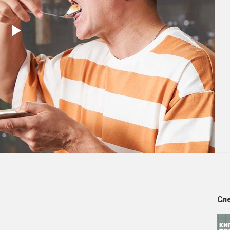
Play
Video
Сл