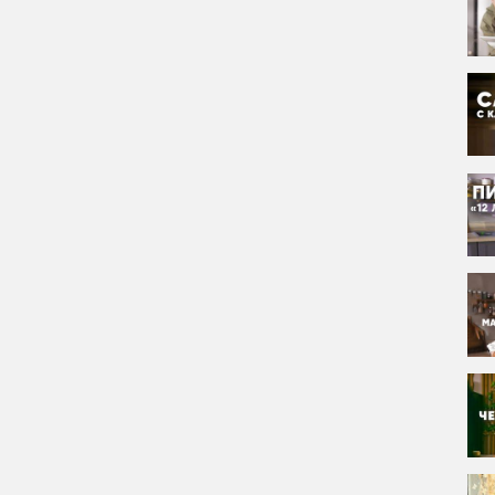
метром 30 см
нном нагреве.
 Смешать печенье и соломку, влить растопленное масло и
ьте немного воды».
лить по дну и бортам, борта сделать немного толще. С
лодильник, чтобы тесто застыло.
лендера с венчиками.
ить к сыру взбитые сливки из баллона и перемешать миксером.
нным соком.
ить начинку из варёной сгущёнки и равномерно распределить,
ым кремом. Отправить в холодильник на несколько часов,
овочную тарелку.
порционные кусочки.