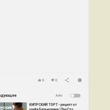
0
0
едующее
Auto
КИПРСКИЙ ТОРТ - рецепт от
шефа Бельковича | ПроСто...