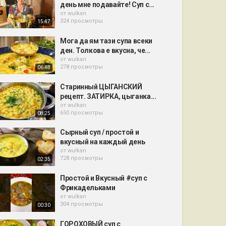
день мне подавайте! Суп с...
от
wulkan
324 просмотры
15:47
Мога да ям тази супа всеки
ден. Толкова е вкусна, че...
от
wulkan
278 просмотры
06:48
Старинный ЦЫГАНСКИЙ
рецепт. ЗАТИРКА, цыганка...
от
wulkan
650 просмотры
08:25
Сырный суп / простой и
вкусный на каждый день
от
wulkan
728 просмотры
02:35
Простой и Вкусный #суп с
Фрикадельками
от
wulkan
304 просмотры
00:30
ГОРОХОВЫЙ суп с