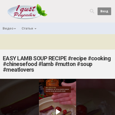
Вход
Видео
Статьи
EASY LAMB SOUP RECIPE #recipe #cooking
#chinesefood #lamb #mutton #soup
#meatlovers