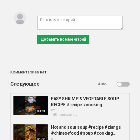
Добавить комментарий
Комментариев нет.
Следующее
Auto
EASY SHRIMP & VEGETABLE SOUP
RECIPE #recipe #cooking...
от
00:28
105 просмотры
Hot and sour soup #recipe #ziangs
#chinesefood #soup #cooking...
от
01:00