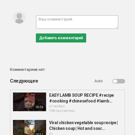
Добавить комментарий
Комментариев нет.
Следующее
Auto
EASY LAMB SOUP RECIPE #recipe
#cooking #chinesefood #lamb...
от
wulkan
00:35
158 просмотры
Viral chicken vegetable soup recipe |
Chicken soup | Hot and sour...
от
00:52