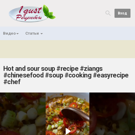
Вход
Видео
Статьи
Hot and sour soup #recipe #ziangs
#chinesefood #soup #cooking #easyrecipe
#chef