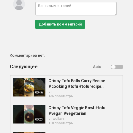
Добавить комментарий
Комментариев нет.
Следующее
Auto
Crispy Tofu Balls Curry Recipe
#cooking #tofu #tofurecipe...
от
00:46
136 просмотры
Crispy Tofu Veggie Bowl #tofu
#vegan #vegetarian
от
wulkan
00:23
118 просмотры