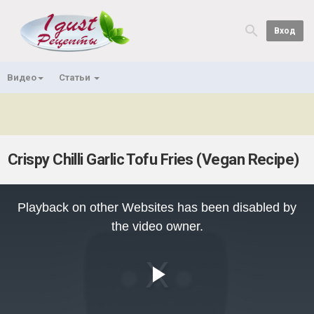
Вход
Видео
Статьи
Crispy Chilli Garlic Tofu Fries (Vegan Recipe)
This
is
Playback on other Websites has been disabled by
a
modal
the video owner.
window.
Play