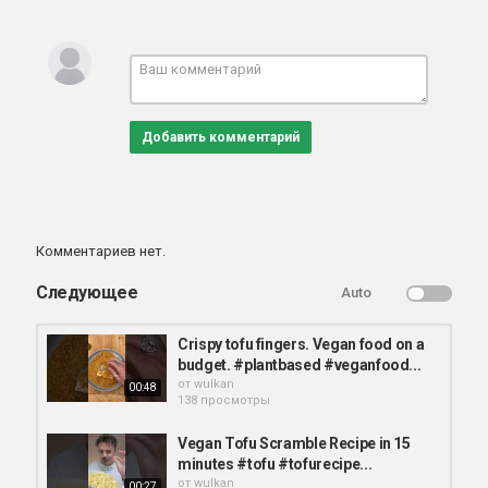
Добавить комментарий
Комментариев нет.
Следующее
Auto
Crispy tofu fingers. Vegan food on a
budget. #plantbased #veganfood...
от
wulkan
00:48
138 просмотры
Vegan Tofu Scramble Recipe in 15
minutes #tofu #tofurecipe...
от
wulkan
00:27