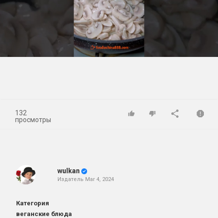
Play
Video
132
просмотры
wulkan
Издатель
Mar 4, 2024
Категория
веганские блюда