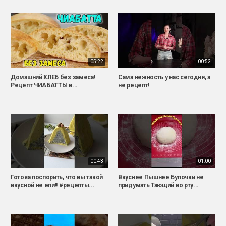
05:22
00:52
Домашний ХЛЕБ без замеса!
Сама нежность у нас сегодня, а
Рецепт ЧИАБАТТЫ в...
не рецепт!
00:43
01:00
Готова поспорить, что вы такой
Вкуснее Пышнее Булочки не
вкусной не ели!! #рецепты...
придумать Тающий во рту...