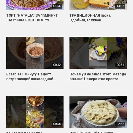
05:56
13:37
ТОРТ "НАТАША" ЗА 15МИНУТ
ТРАДИЦИОННАЯ паска.
.НАУЧИЛА ВСЕХ ПОДРУГ...
Сдобная, влажная...
00:32
00:51
Всего за 1 минуту! Рецепт
Почему я не знала этого метода
потрясающей шоколадной...
раньше! Невероятно просто...
00:50
02:56