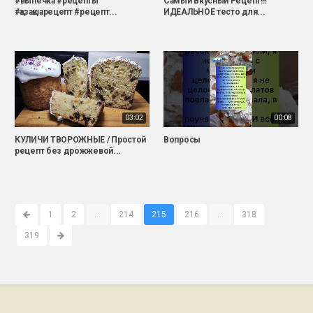
#выпечка #рецепты
Самый Вкусный Рецепт!!!
#қазақшарецепт #рецепт...
ИДЕАЛЬНОЕ тесто для...
03:02
00:08
КУЛИЧИ ТВОРОЖНЫЕ / Простой
Вопросы
рецепт без дрожжевой...
1
2
...
214
215
216
...
318
319