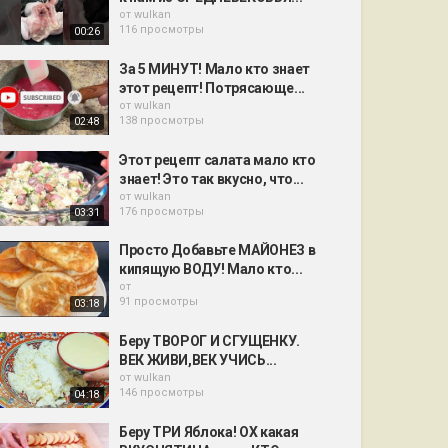
от
wulkan
116 просмотры
00:26
За 5 МИНУТ! Мало кто знает
этот рецепт! Потрясающе...
от
wulkan
138 просмотры
02:48
Этот рецепт салата мало кто
знает! Это так вкусно, что...
от
wulkan
176 просмотры
03:31
Просто Добавьте МАЙОНЕЗ в
кипящую ВОДУ! Мало кто...
от
91 просмотры
03:18
Беру ТВОРОГ И СГУЩЕНКУ.
ВЕК ЖИВИ,ВЕК УЧИСЬ...
от
wulkan
146 просмотры
04:18
Беру ТРИ Яблока! ОХ какая