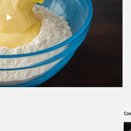
Play
Video
Сл