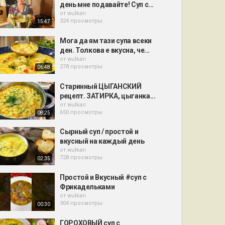
день мне подавайте! Суп с...
от
wulkan
324 просмотры
15:47
Мога да ям тази супа всеки
ден. Толкова е вкусна, че...
от
wulkan
278 просмотры
06:48
Старинный ЦЫГАНСКИЙ
рецепт. ЗАТИРКА, цыганка...
от
wulkan
650 просмотры
08:25
Сырный суп / простой и
вкусный на каждый день
от
wulkan
728 просмотры
02:35
Простой и Вкусный #суп с
Фрикадельками
от
wulkan
304 просмотры
00:30
ГОРОХОВЫЙ суп с