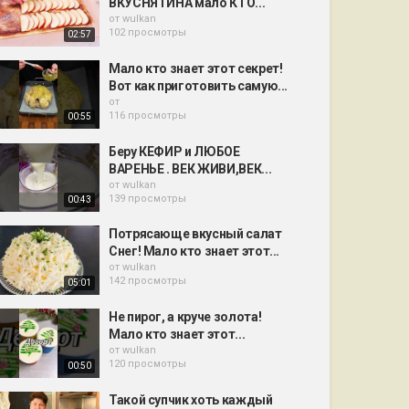
ВКУСНЯТИНА мало КТО...
от
wulkan
102 просмотры
02:57
Мало кто знает этот секрет!
Вот как приготовить самую...
от
116 просмотры
00:55
Беру КЕФИР и ЛЮБОЕ
ВАРЕНЬЕ . ВЕК ЖИВИ,ВЕК...
от
wulkan
139 просмотры
00:43
Потрясающе вкусный салат
Снег! Мало кто знает этот...
от
wulkan
142 просмотры
05:01
Не пирог, а круче золота!
Мало кто знает этот...
от
wulkan
120 просмотры
00:50
Такой супчик хоть каждый