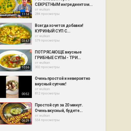
СЕКРЕТНЫМ ингредиентом...
от
wulkan
284 просмотры
11:14
Всегда хочется добавки!
КУРИНЫЙ СУП С...
от
wulkan
579 просмотры
03:47
ПОТРЯСАЮЩЕ вкусные
ГРИБНЫЕ СУПЫ - ТРИ...
от
wulkan
302 просмотры
10:56
Очень простой и невероятно
вкусный супчик!
от
wulkan
812 просмотры
00:52
Простой суп за 20 минут.
Очень вкусный, будете...
от
wulkan
554 просмотры
06:29