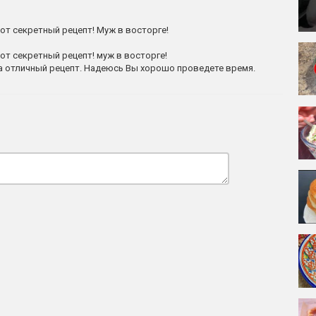
т секретный рецепт! Муж в восторге!
т секретный рецепт! муж в восторге!
ла отличный рецепт. Надеюсь Вы хорошо проведете время.
видео рецепт приготовления и описание будет переведено на