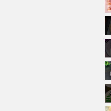
овью!
шим близким!
е помочь развитию канала: