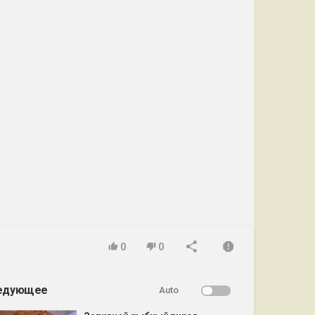
0
0
едующее
Auto