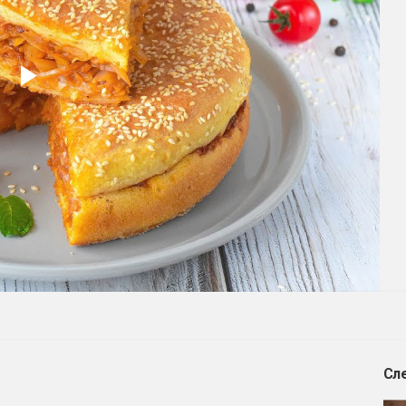
Play
Video
Сл