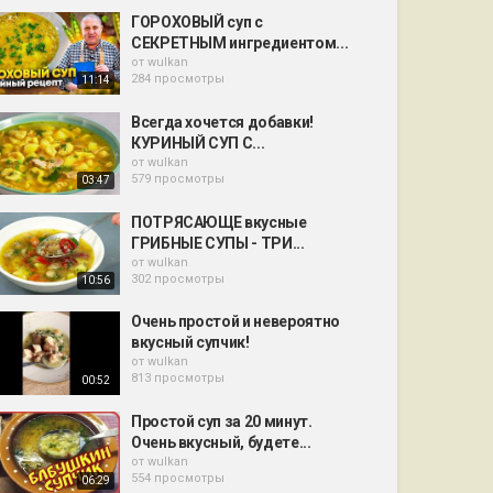
ГОРОХОВЫЙ суп с
СЕКРЕТНЫМ ингредиентом...
от
wulkan
284 просмотры
11:14
Всегда хочется добавки!
КУРИНЫЙ СУП С...
от
wulkan
579 просмотры
03:47
ПОТРЯСАЮЩЕ вкусные
ГРИБНЫЕ СУПЫ - ТРИ...
от
wulkan
302 просмотры
10:56
Очень простой и невероятно
вкусный супчик!
от
wulkan
813 просмотры
00:52
Простой суп за 20 минут.
Очень вкусный, будете...
от
wulkan
554 просмотры
06:29