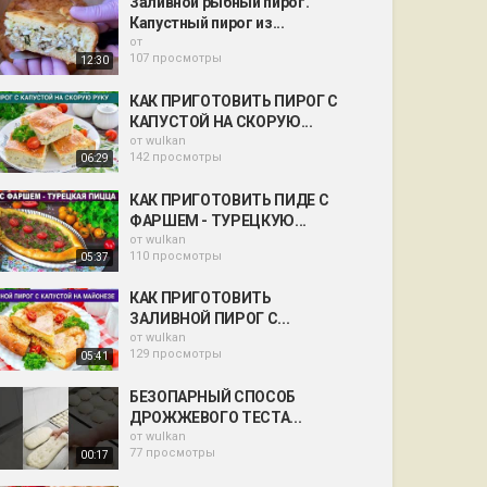
Заливной рыбный пирог.
Капустный пирог из...
от
107 просмотры
12:30
КАК ПРИГОТОВИТЬ ПИРОГ С
КАПУСТОЙ НА СКОРУЮ...
от
wulkan
142 просмотры
06:29
КАК ПРИГОТОВИТЬ ПИДЕ С
ФАРШЕМ - ТУРЕЦКУЮ...
от
wulkan
110 просмотры
05:37
КАК ПРИГОТОВИТЬ
ЗАЛИВНОЙ ПИРОГ С...
от
wulkan
129 просмотры
05:41
БЕЗОПАРНЫЙ СПОСОБ
ДРОЖЖЕВОГО ТЕСТА...
от
wulkan
77 просмотры
00:17