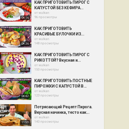
КАК ПРИГОТОВИТЬ ПИРОГ С
КАПУСТОЙ БЕЗ КЕФИРА...
от
wulkan
96 просмотры
04:16
КАК ПРИГОТОВИТЬ
КРАСИВЫЕ БУЛОЧКИ ИЗ...
от
wulkan
148 просмотры
04:36
КАК ПРИГОТОВИТЬ ПИРОГ С
РИКОТТОЙ? Вкусная и...
от
wulkan
150 просмотры
03:28
КАК ПРИГОТОВИТЬ ПОСТНЫЕ
ПИРОЖКИ С КАПУСТОЙ В...
от
wulkan
123 просмотры
04:42
Потрясающий Рецепт Пирога.
Вкусная начинка, тесто как...
от
wulkan
140 просмотры
11:59