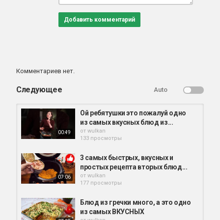
Добавить комментарий
Комментариев нет.
Следующее
Auto
Ой ребятушки это пожалуй одно
из самых вкусных блюд из...
от
wulkan
00:49
133 просмотры
3 самых быстрых, вкусных и
простых рецепта вторых блюд...
от
wulkan
07:06
177 просмотры
Блюд из гречки много, а это одно
из самых ВКУСНЫХ