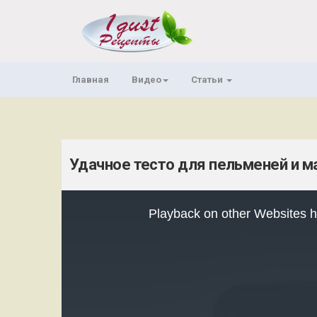
Главная
Видео
Статьи
Удачное тесто для пельменей и м
This
is
Playback on other Websites h
a
modal
window.