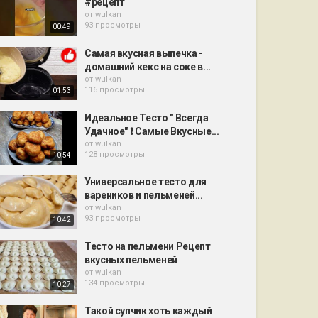
#рецепт
от
wulkan
93 просмотры
00:49
Самая вкусная выпечка -
домашний кекс на соке в...
от
wulkan
116 просмотры
01:53
Идеальное Тесто " Всегда
Удачное" ❗ Самые Вкусные...
от
wulkan
128 просмотры
10:54
Универсальное тесто для
вареников и пельменей...
от
wulkan
93 просмотры
10:42
Тесто на пельмени Рецепт
вкусных пельменей
от
wulkan
134 просмотры
10:27
Такой супчик хоть каждый