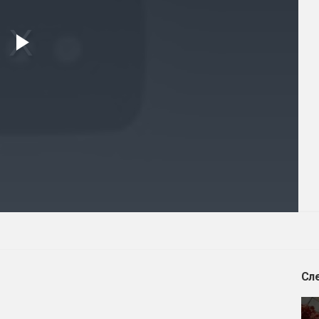
Play
Video
Сл