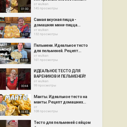
от
wulkan
145 просмотры
01:00
Самая вкусная пицца -
домашняя мини-пицца...
от
wulkan
132 просмотры
16:07
Пельмени. Идеальное тесто
для пельменей. Рецепт...
от
wulkan
161 просмотры
13:03
ИДЕАЛЬНОЕ ТЕСТО ДЛЯ
ВАРЕНИКОВ И ПЕЛЬМЕНЕЙ!
от
wulkan
99 просмотры
00:44
Манты. Идеальное тесто на
манты. Рецепт домашних...
от
108 просмотры
15:45
Тесто для пельменей с яйцом