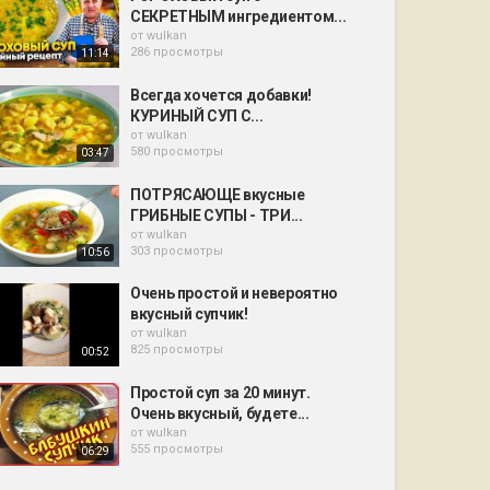
СЕКРЕТНЫМ ингредиентом...
от
wulkan
286 просмотры
11:14
Всегда хочется добавки!
КУРИНЫЙ СУП С...
от
wulkan
580 просмотры
03:47
ПОТРЯСАЮЩЕ вкусные
ГРИБНЫЕ СУПЫ - ТРИ...
от
wulkan
303 просмотры
10:56
Очень простой и невероятно
вкусный супчик!
от
wulkan
825 просмотры
00:52
Простой суп за 20 минут.
Очень вкусный, будете...
от
wulkan
555 просмотры
06:29