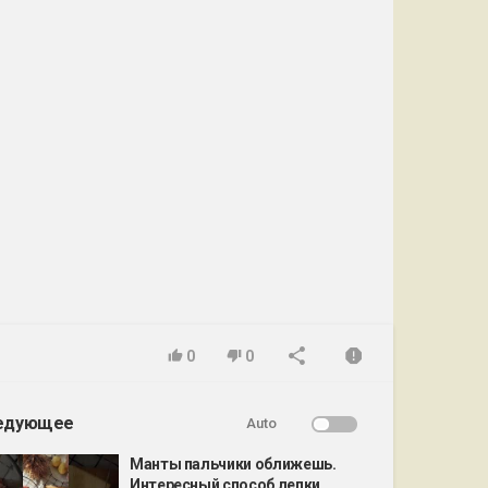
0
0
едующее
Auto
Манты пальчики оближешь.
Интересный способ лепки...