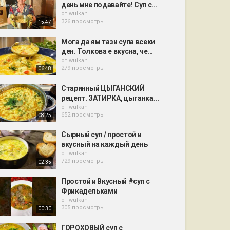
день мне подавайте! Суп с...
от
wulkan
326 просмотры
15:47
Мога да ям тази супа всеки
ден. Толкова е вкусна, че...
от
wulkan
279 просмотры
06:48
Старинный ЦЫГАНСКИЙ
рецепт. ЗАТИРКА, цыганка...
от
wulkan
652 просмотры
08:25
Сырный суп / простой и
вкусный на каждый день
от
wulkan
729 просмотры
02:35
Простой и Вкусный #суп с
Фрикадельками
от
wulkan
305 просмотры
00:30
ГОРОХОВЫЙ суп с