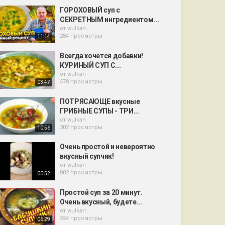
ГОРОХОВЫЙ суп с
СЕКРЕТНЫМ ингредиентом...
от
wulkan
284 просмотры
11:14
Всегда хочется добавки!
КУРИНЫЙ СУП С...
от
wulkan
578 просмотры
03:47
ПОТРЯСАЮЩЕ вкусные
ГРИБНЫЕ СУПЫ - ТРИ...
от
wulkan
302 просмотры
10:56
Очень простой и невероятно
вкусный супчик!
от
wulkan
802 просмотры
00:52
Простой суп за 20 минут.
Очень вкусный, будете...
от
wulkan
554 просмотры
06:29