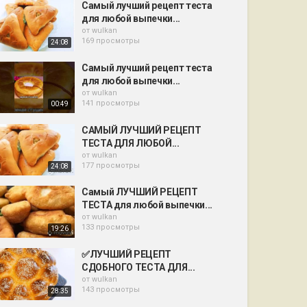
Самый лучший рецепт теста
для любой выпечки...
от
wulkan
169 просмотры
24:08
Самый лучший рецепт теста
для любой выпечки...
от
wulkan
141 просмотры
00:49
САМЫЙ ЛУЧШИЙ РЕЦЕПТ
ТЕСТА ДЛЯ ЛЮБОЙ...
от
wulkan
177 просмотры
24:08
Самый ЛУЧШИЙ РЕЦЕПТ
ТЕСТА для любой выпечки...
от
wulkan
133 просмотры
19:26
✅ЛУЧШИЙ РЕЦЕПТ
СДОБНОГО ТЕСТА ДЛЯ...
от
wulkan
143 просмотры
28:35