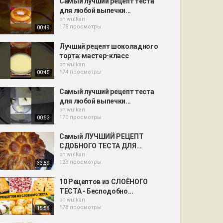
Самый лучший рецепт теста
для любой выпечки...
от
wulkan
178 просмотры
00:49
Лучший рецепт шоколадного
торта: мастер-класс
от
wulkan
174 просмотры
00:45
Самый лучший рецепт теста
для любой выпечки...
от
wulkan
170 просмотры
00:53
Самый ЛУЧШИЙ РЕЦЕПТ
СДОБНОГО ТЕСТА ДЛЯ...
от
wulkan
129 просмотры
33:59
10 Рецептов из СЛОЁНОГО
ТЕСТА - Бесподобно...
от
wulkan
178 просмотры
15:58