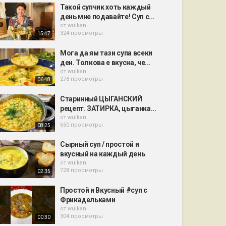
Такой супчик хоть каждый
день мне подавайте! Суп с...
от
wulkan
324 просмотры
15:47
Мога да ям тази супа всеки
ден. Толкова е вкусна, че...
от
wulkan
278 просмотры
06:48
Старинный ЦЫГАНСКИЙ
рецепт. ЗАТИРКА, цыганка...
от
wulkan
650 просмотры
08:25
Сырный суп / простой и
вкусный на каждый день
от
wulkan
728 просмотры
02:35
Простой и Вкусный #суп с
Фрикадельками
от
wulkan
304 просмотры
00:30