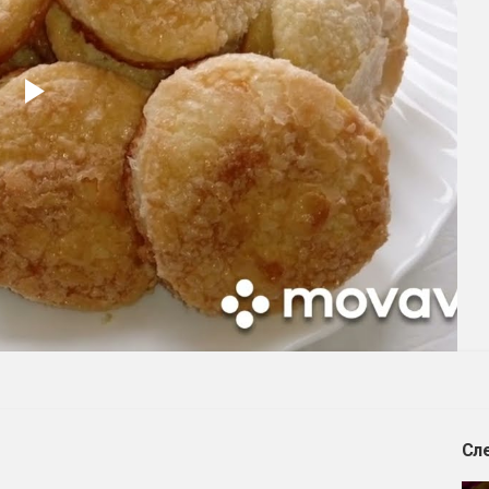
Play
Video
Сл