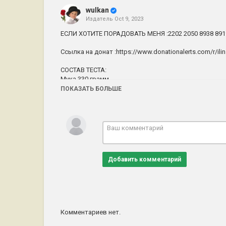
wulkan
Издатель
Oct 9, 2023
ЕСЛИ ХОТИТЕ ПОРАДОВАТЬ МЕНЯ :2202 2050 8938 89
Ссылка на донат :https://www.donationalerts.com/r/ilin
СОСТАВ ТЕСТА:
Мука 330 грамм.
Маргарин 200 грамм.
ПОКАЗАТЬ БОЛЬШЕ
Яйцо куриное 1 шт.
Соль 0.5 ч. л.
Уксус 9% 1 ч. л.
Вода 110 мл.
Все продукты должны быть холодные. Тесто подходи
(Самса,Наполеон итд).
Добавить комментарий
Категория
выпечка
Комментариев нет.