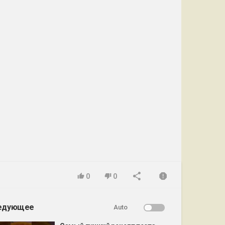
0
0
едующее
Auto