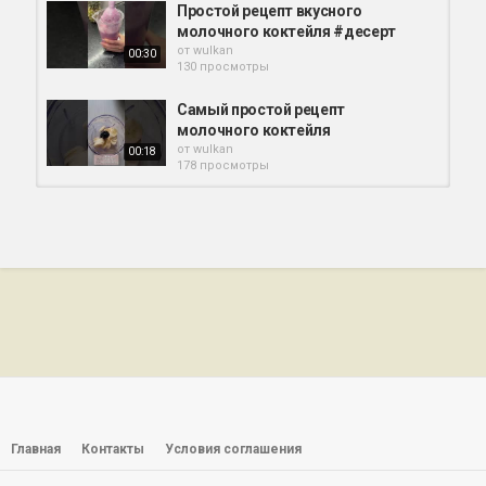
Простой рецепт вкусного
молочного коктейля #десерт
от
wulkan
00:30
130 просмотры
Самый простой рецепт
молочного коктейля
от
wulkan
00:18
178 просмотры
Советский рецепт молочного
коктейля
от
wulkan
00:20
105 просмотры
Простой рецепт вкуснейшего
молочного коктейля с...
от
wulkan
00:51
151 просмотры
Рецепт молочного коктейля.
от
wulkan
131 просмотры
Главная
Контакты
Условия соглашения
04:27