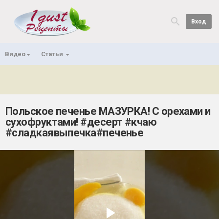
Вход
Видео
Статьи
Польское печенье МАЗУРКА! С орехами и
сухофруктами! #десерт #кчаю
#сладкаявыпечка#печенье