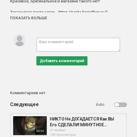
Красивое, оригинальное.В магазине такого нет!
Заказываю пасту здесь - https://pasta.brandfree.ru/?
utm_source=yt_shakinko_v2_dg&erid=2W5zFJwBaDN
ПОКАЗАТЬ БОЛЬШЕ
Подписывайтесь на канал и нажимайте на колокольчик,
чтобы не пропустить новые видео!
❗️Подписывайтесь и присылайте фото своей выпечки:
Категория
Добавить комментарий
выпечка
Комментариев нет.
Следующее
Auto
НИКТО Не ДОГАДАЕТСЯ Как ВЫ
Его СДЕЛАЛИ! МИНУТНОЕ...
от
wulkan
00:50
134 просмотры