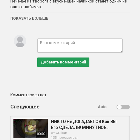
Печенье из творога с вкуснейшей начинкой станет одним из
ваших любимых.
Подписывайтесь на канал и нажимайте на
ПОКАЗАТЬ БОЛЬШЕ
Категория
выпечка
Добавить комментарий
Комментариев нет.
Следующее
Auto
НИКТО Не ДОГАДАЕТСЯ Как ВЫ
Его СДЕЛАЛИ! МИНУТНОЕ...
от
wulkan
00:50
135 просмотры