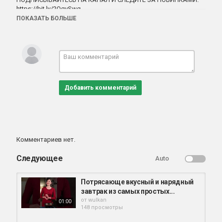
https://bit.ly/2OqvSwg
ПОКАЗАТЬ БОЛЬШЕ
Пишите комментарии, ставьте Палец вверх
Добавить комментарий
Комментариев нет.
Следующее
Auto
Потрясающе вкусный и нарядный
завтрак из самых простых...
от
wulkan
01:00
148 просмотры