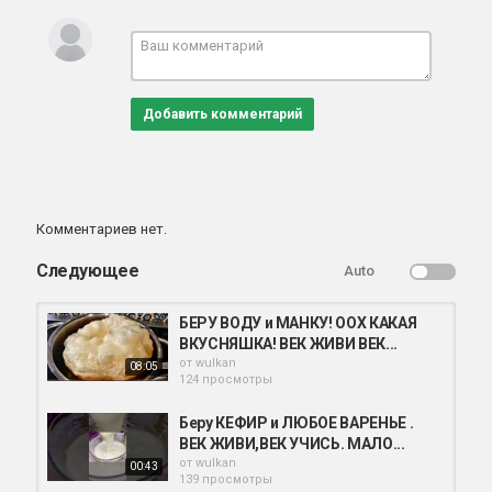
Добавить комментарий
Комментариев нет.
Следующее
Auto
БЕРУ ВОДУ и МАНКУ! ООХ КАКАЯ
ВКУСНЯШКА! ВЕК ЖИВИ ВЕК...
от
wulkan
08:05
124 просмотры
Беру КЕФИР и ЛЮБОЕ ВАРЕНЬЕ .
ВЕК ЖИВИ,ВЕК УЧИСЬ. МАЛО...
от
wulkan
00:43
139 просмотры